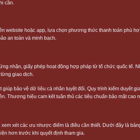
hi cần.
trên website hoặc app, lựa chọn phương thức thanh toán phù hợ
bảo an toàn và minh bạch.
ng nhận, giấy phép hoạt động hợp pháp từ tổ chức quốc tế. Nhà 
từng giao dịch.
úp bảo vệ dữ liệu cá nhân tuyệt đối. Quy trình kiểm duyệt giao
ên. Thương hiệu cam kết tuân thủ các tiêu chuẩn bảo mật cao nh
iệc xem xét các ưu nhược điểm là điều cần thiết. Dưới đây là 
iện hơn trước khi quyết định tham gia.