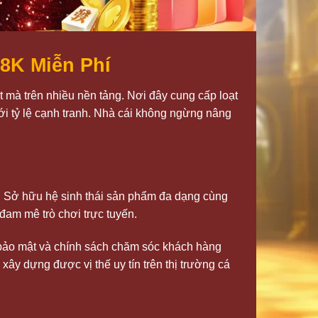
8K Miễn Phí
t mà trên nhiều nền tảng. Nơi đây cung cấp loạt
với tỷ lệ cạnh tranh. Nhà cái không ngừng nâng
y. Sở hữu hệ sinh thái sản phẩm đa dạng cùng
đam mê trò chơi trực tuyến.
hệ bảo mật và chính sách chăm sóc khách hàng
ây dựng được vị thế uy tín trên thị trường cá