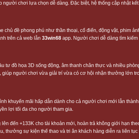
p người chơi lựa chọn dễ dàng. Đặc biệt, hệ thống cập nhật kết 
me chủ đề phong phú như thần thoại, cổ điển, động vật, phim ả
anh trên cả web lẫn
33win
68
app. Người chơi dễ dàng tìm kiếm
u tư đồ họa 3D sống động, âm thanh chân thực và nhiều phòng
, giúp người chơi vừa giải trí vừa có cơ hội nhận thưởng lớn tr
rình khuyến mãi hấp dẫn dành cho cả người chơi mới lẫn thành
ền lợi tối đa cho người tham gia.
lên đến +133K cho tài khoản mới, hoàn trả không giới hạn theo
, thưởng sự kiện thể thao và tri ân khách hàng diễn ra liên tụ