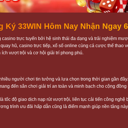
ng Ký
33WIN
Hôm Nay Nhận Ngay 6
g casino trực tuyến bởi hệ sinh thái đa dạng và trải nghiệm mượ
quay hũ, casino trực tiếp, xổ số online cùng cá cược thể thao 
ch vượt trội và cơ hội giải trí phong phú.
hiều người chơi tin tưởng và lựa chọn trong thời gian gần đâ
ang đến sân chơi giải trí an toàn và minh bạch cho cộng đồng 
à tốc độ giao dịch nạp rút vượt trội, liên tục cải tiến công ng
ương trình ưu đãi hấp dẫn cũng là điểm mạnh giúp nền tảng này x