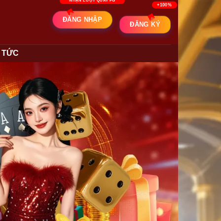
ĐĂNG NHẬP
ĐĂNG KÝ
N TỨC