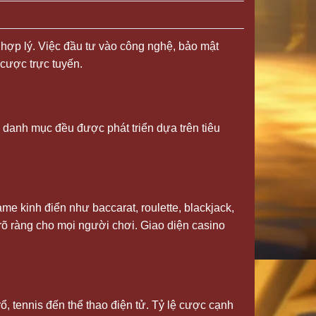
 hợp lý. Việc đầu tư vào công nghệ, bảo mật
cược trực tuyến.
 danh mục đều được phát triển dựa trên tiêu
e kinh điển như baccarat, roulette, blackjack,
rõ ràng cho mọi người chơi. Giao diện casino
, tennis đến thể thao điện tử. Tỷ lệ cược cạnh