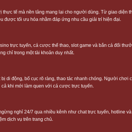
ị thực tế mà nền tảng mang lại cho người dùng. Từ giao diện 
ều được tối ưu hóa nhằm đáp ứng nhu cầu giải trí hiện đại.
asino trực tuyến, cá cược thể thao, slot game và bắn cá đổi 
ượng chỉ trong một tài khoản duy nhất.
 bị di động, bố cục rõ ràng, thao tác nhanh chóng. Người chơi 
 cả khi mới làm quen với cá cược trực tuyến.
ừng nghỉ 24/7 qua nhiều kênh như chat trực tuyến, hotline và
m dịch vụ trên trang chủ.