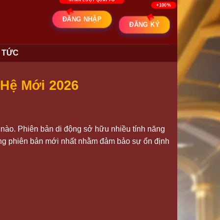
ĐĂNG NHẬP
ĐĂNG KÝ
N TỨC
 Hệ Mới 2026
m nào. Phiên bản di động sở hữu nhiều tính năng
hững phiên bản mới nhất nhằm đảm bảo sự ổn định