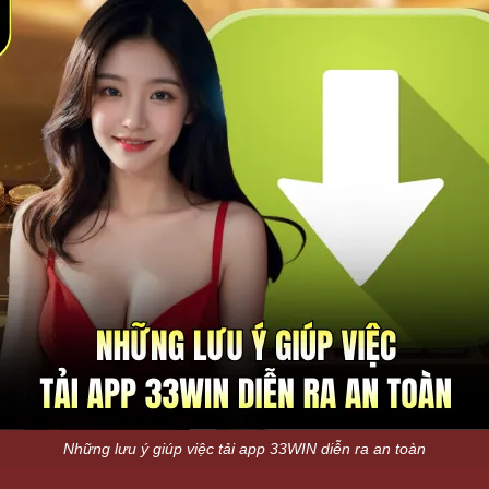
Những lưu ý giúp việc tải app 33WIN diễn ra an toàn