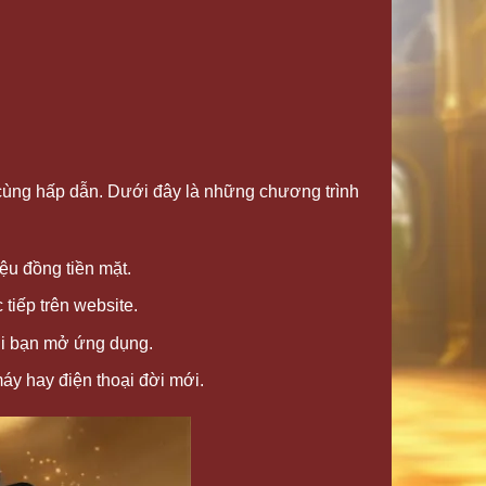
 cùng hấp dẫn. Dưới đây là những chương trình
ệu đồng tiền mặt.
tiếp trên website.
hi bạn mở ứng dụng.
áy hay điện thoại đời mới.