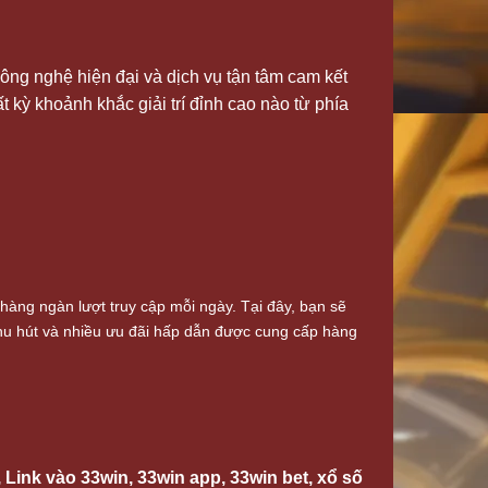
ng nghệ hiện đại và dịch vụ tận tâm cam kết
 kỳ khoảnh khắc giải trí đỉnh cao nào từ phía
hàng ngàn lượt truy cập mỗi ngày. Tại đây, bạn sẽ
n thu hút và nhiều ưu đãi hấp dẫn được cung cấp hàng
Link vào 33win, 33win app, 33win bet, xổ số