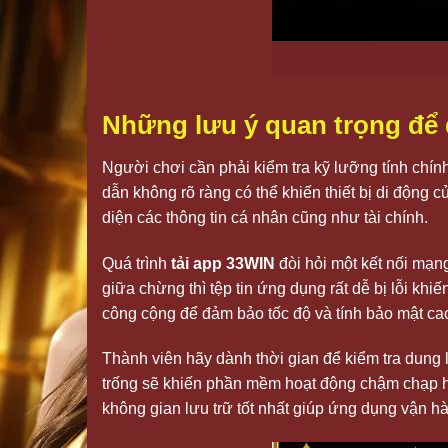
Những lưu ý quan trọng để đ
Người chơi cần phải kiểm tra kỹ lưỡng tính chính
dẫn không rõ ràng có thể khiến thiết bị di động c
diện các thông tin cá nhân cũng như tài chính.
Quá trình
tải app 33WIN
đòi hỏi một kết nối mạng
giữa chừng thì tệp tin ứng dụng rất dễ bị lỗi kh
công cộng để đảm bảo tốc độ và tính bảo mật cao
Thành viên hãy dành thời gian để kiểm tra dung lư
trống sẽ khiến phần mềm hoạt động chậm chạp ho
không gian lưu trữ tốt nhất giúp ứng dụng vận hà