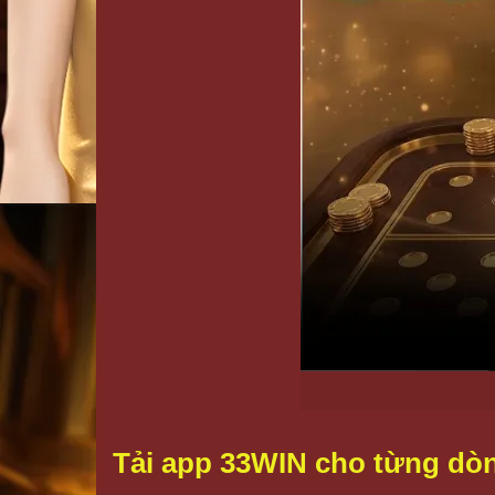
Tải app 33WIN cho từng dòn