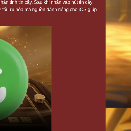
ận tính tin cậy. Sau khi nhấn vào nút tin cậy
Sự tối ưu hóa mã nguồn dành riêng cho iOS giúp