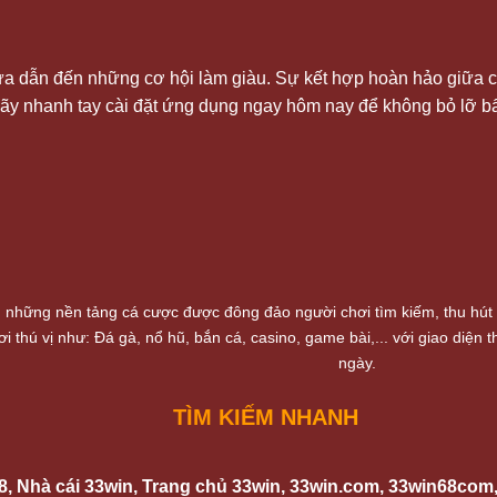
ửa dẫn đến những cơ hội làm giàu. Sự kết hợp hoàn hảo giữa cô
hãy nhanh tay cài đặt ứng dụng ngay hôm nay để không bỏ lỡ bất
 những nền tảng cá cược được đông đảo người chơi tìm kiếm, thu hút 
hơi thú vị như: Đá gà, nổ hũ, bắn cá, casino, game bài,... với giao diệ
ngày.
TÌM KIẾM NHANH
8, Nhà cái 33win, Trang chủ 33win, 33win.com, 33win68com, 